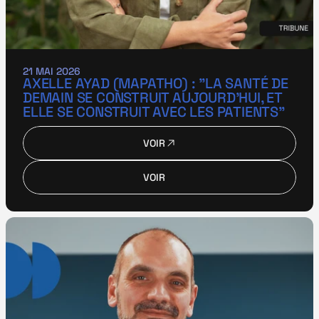
21 MAI 2026
AXELLE AYAD (MAPATHO) : "LA SANTÉ DE 
DEMAIN SE CONSTRUIT AUJOURD’HUI, ET 
ELLE SE CONSTRUIT AVEC LES PATIENTS"
VOIR
VOIR
VOIR
VOIR