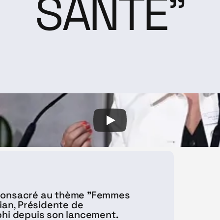
SANTÉ"
 consacré au thème "Femmes 
ian, Présidente de 
phi depuis son lancement.