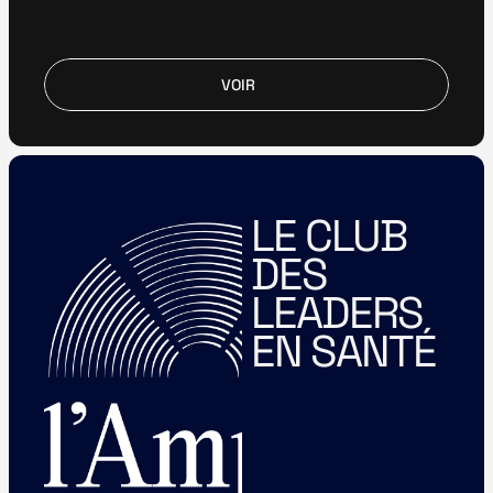
VOIR
VOIR
LE CLUB 
DES 
LEADERS 
EN SANTÉ