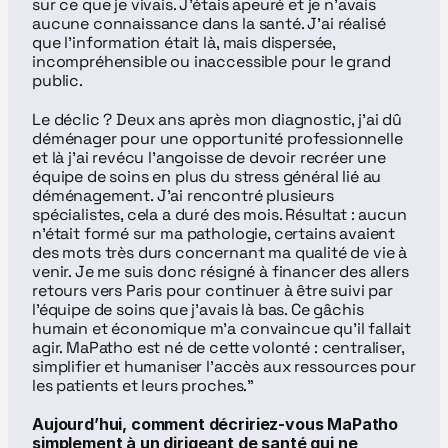
sur ce que je vivais. J’étais apeuré et je n’avais 
aucune connaissance dans la santé. J’ai réalisé 
que l’information était là, mais dispersée, 
incompréhensible ou inaccessible pour le grand 
public.
Le déclic ? Deux ans après mon diagnostic, j’ai dû 
déménager pour une opportunité professionnelle 
et là j’ai revécu l’angoisse de devoir recréer une 
équipe de soins en plus du stress général lié au 
déménagement. J’ai rencontré plusieurs 
spécialistes, cela a duré des mois. Résultat : aucun 
n’était formé sur ma pathologie, certains avaient 
des mots très durs concernant ma qualité de vie à 
venir. Je me suis donc résigné à financer des allers 
retours vers Paris pour continuer à être suivi par 
l’équipe de soins que j’avais là bas. Ce gâchis 
humain et économique m’a convaincue qu’il fallait 
agir. MaPatho est né de cette volonté : centraliser, 
simplifier et humaniser l’accès aux ressources pour 
les patients et leurs proches."
Aujourd’hui, comment décririez-vous MaPatho 
simplement à un dirigeant de santé qui ne 