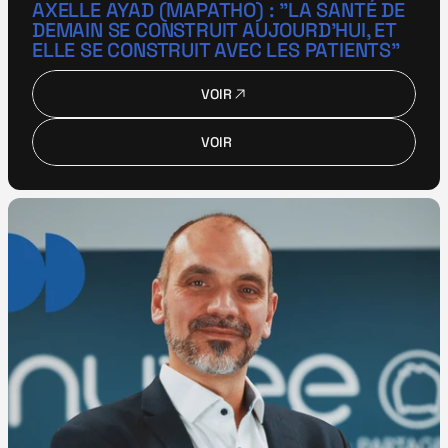
AXELLE AYAD (MAPATHO) : "LA SANTÉ DE 
DEMAIN SE CONSTRUIT AUJOURD’HUI, ET 
ELLE SE CONSTRUIT AVEC LES PATIENTS"
VOIR
VOIR
VOIR
VOIR