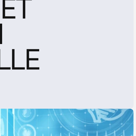
ET 
 
LLE