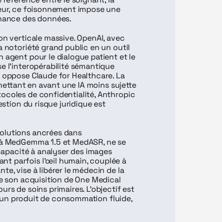
teur, ce foisonnement impose une 
ernance des données.
on verticale massive. OpenAI, avec 
a notoriété grand public en un outil 
 agent pour le dialogue patient et le 
e l'interopérabilité sémantique 
 oppose Claude for Healthcare. La 
 mettant en avant une IA moins sujette 
ocoles de confidentialité, Anthropic 
estion du risque juridique est 
olutions ancrées dans 
e à MedGemma 1.5 et MedASR, ne se 
 capacité à analyser des images 
t parfois l'œil humain, couplée à 
e, vise à libérer le médecin de la 
se son acquisition de One Medical 
rs de soins primaires. L'objectif est 
re un produit de consommation fluide, 