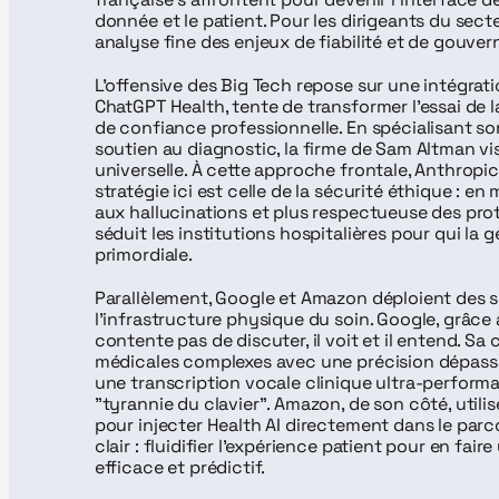
donnée et le patient. Pour les dirigeants du sec
analyse fine des enjeux de fiabilité et de gouv
L'offensive des Big Tech repose sur une intégrati
ChatGPT Health, tente de transformer l'essai de l
de confiance professionnelle. En spécialisant son
soutien au diagnostic, la firme de Sam Altman vis
universelle. À cette approche frontale, Anthropic
stratégie ici est celle de la sécurité éthique : en
aux hallucinations et plus respectueuse des prot
séduit les institutions hospitalières pour qui la g
primordiale.
Parallèlement, Google et Amazon déploient des s
l'infrastructure physique du soin. Google, grâc
contente pas de discuter, il voit et il entend. Sa
médicales complexes avec une précision dépassan
une transcription vocale clinique ultra-performant
"tyrannie du clavier". Amazon, de son côté, utili
pour injecter Health AI directement dans le parcou
clair : fluidifier l'expérience patient pour en fai
efficace et prédictif.