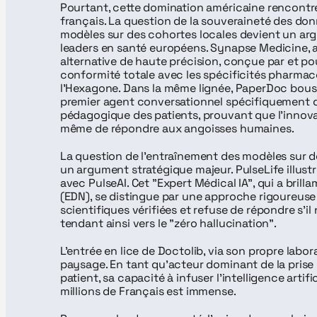
Pourtant, cette domination américaine rencontre 
français. La question de la souveraineté des don
modèles sur des cohortes locales devient un arg
leaders en santé européens. Synapse Medicine, 
alternative de haute précision, conçue par et po
conformité totale avec les spécificités pharmac
l'Hexagone. Dans la même lignée, PaperDoc bousc
premier agent conversationnel spécifiquement 
pédagogique des patients, prouvant que l'innovati
même de répondre aux angoisses humaines.
La question de l’entraînement des modèles sur de
un argument stratégique majeur. PulseLife illus
avec PulseAI. Cet "Expert Médical IA", qui a brilla
(EDN), se distingue par une approche rigoureuse :
scientifiques vérifiées et refuse de répondre s'il
tendant ainsi vers le "zéro hallucination".
L'entrée en lice de Doctolib, via son propre labor
paysage. En tant qu'acteur dominant de la prise 
patient, sa capacité à infuser l'intelligence artif
millions de Français est immense. 