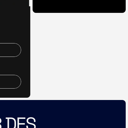
GET A TICKET
 DES 