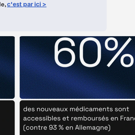
e, 
c'est par ici >