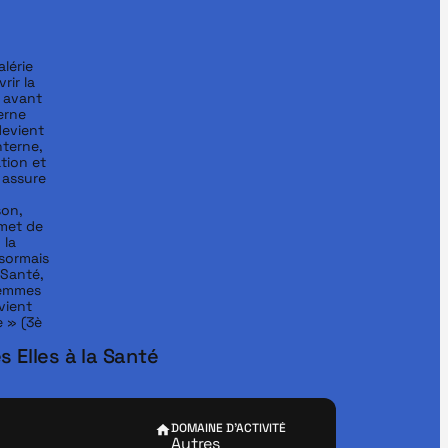
érie 
ir la 
avant 
rne 
evient 
terne, 
ion et 
assure 
on, 
met de 
la 
sormais 
Santé, 
femmes 
ient 
» (3è 
 Elles à la Santé
DOMAINE D'ACTIVITÉ
Autres