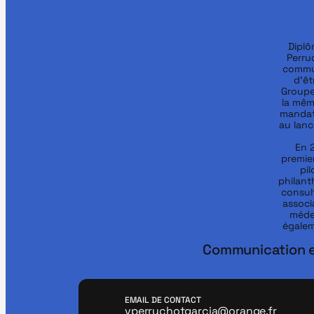
Diplô
Perru
commun
d’êt
Groupe.
la mêm
mandat 
au lanc
En 2
premie
pil
philant
consult
associ
médec
égalem
Communication e
EMAIL DE CONTACT
vperruchotgarcia@orange.fr