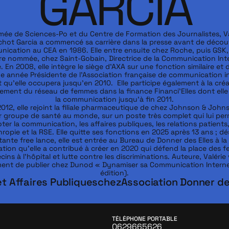
GARCIA
mée de Sciences-Po et du Centre de Formation des Journalistes, Val
chot Garcia a commencé sa carrière dans la presse avant de découvr
ication au CEA en 1986. Elle entre ensuite chez Roche, puis GSK, 
re nommée, chez Saint-Gobain, Directrice de la Communication Inte
 En 2008, elle intègre le siège d’AXA sur une fonction similaire et d
e année Présidente de l’Association française de communication in
qu’elle occupera jusqu’en 2010.  Elle participe également à la créat
ement du réseau de femmes dans la finance Financi’Elles dont elle 
la communication jusqu’à fin 2011.

012, elle rejoint la filiale pharmaceutique de chez Johnson & Johns
r groupe de santé au monde, sur un poste très complet qui lui per
oter la communication, les affaires publiques, les relations patients, 
hropie et la RSE. Elle quitte ses fonctions en 2025 après 13 ans ; dé
ante free lance, elle est entrée au Bureau de Donner des Elles à la 
ation qu’elle a contribué à créer en 2020 qui défend la place des 
ins à l’hôpital et lutte contre les discriminations. Auteure, Valérie v
ent de publier chez Dunod « Dynamiser sa Communication Interne 
t Affaires Publiques
chez
Association Donner des
TÉLÉPHONE PORTABLE
0629665626