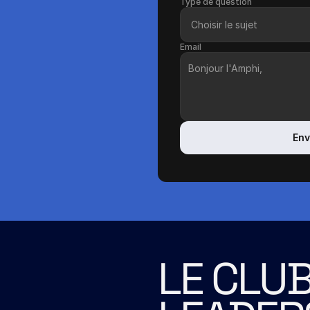
Type de question
Email
Env
LE CLUB