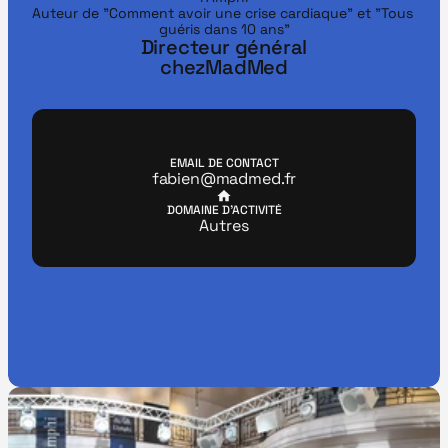
Auteur de "Comment avoir une crise cardiaque" et "Tous 
Directeur général
chez
MadMed
EMAIL DE CONTACT
fabien@madmed.fr
DOMAINE D'ACTIVITÉ
Autres