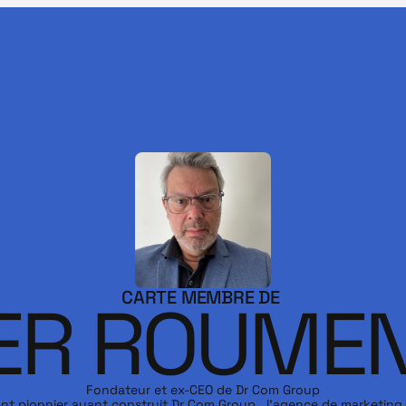
CARTE MEMBRE DE 
IER ROUME
Fondateur et ex-CEO de Dr Com Group

ant pionnier ayant construit Dr Com Group , l’agence de marketing d