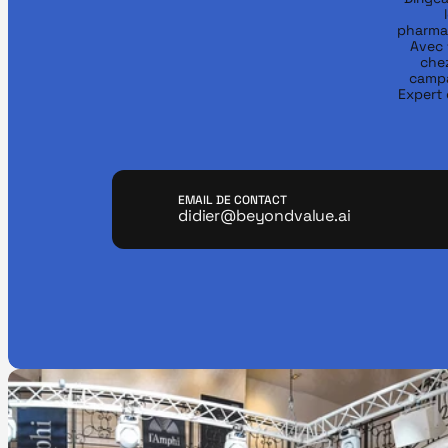
pharmac
Avec 
chez
campa
Expert 
EMAIL DE CONTACT
didier@beyondvalue.ai