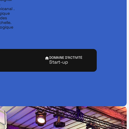
 
canal .

gique 
des 
elle.

ogique 
DOMAINE D'ACTIVITÉ
Start-up