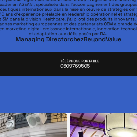
leader en ASEAN , spécialisée dans l’accompagnement des groupes
eutiques internationaux dans la mise en œuvre de stratégies omni
10 ans d’expérience préalable en leadership opérationnel et straté
 3M dans la division Healthcare, j’ai piloté des produits innovants, 
gnes marketing européennes et des partenariats OEM à grande éch
en marketing digital, croissance internationale, innovation technol
Managing Director
chez
BeyondValue
TÉLÉPHONE PORTABLE
0609769505